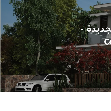
جديدة –
C