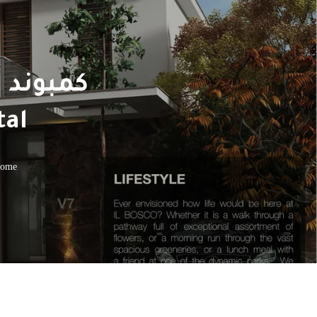
كمبوند ا
tal
ome