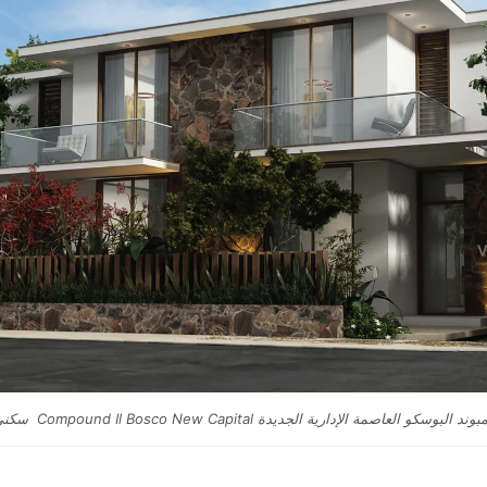
وند البوسكو العاصمة الإدارية الجديدة Compound Il Bosco New Capital سكني