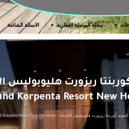
على فيس بوك
ات
مجلة البوصلة العقارية
الاسئلة الشائعة
وربنتا ريزورت هليوبوليس ال
d Korpenta Resort New He
كمبوند كوربنتا ريزورت هليوبوليس الجديدة – Compound Korpenta Resort New Heliopolis