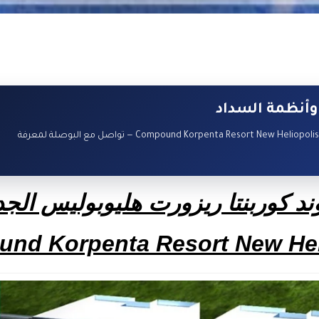
وأنظمة السداد
كمبوند كوربنتا ريزورت هليوبوليس الجديدة – Compound Korpenta Resort New Heliopolis — تواصل مع البوصلة لمعرفة
ند كوربنتا ريزورت هليوبوليس الجد
nd Korpenta Resort New Hel