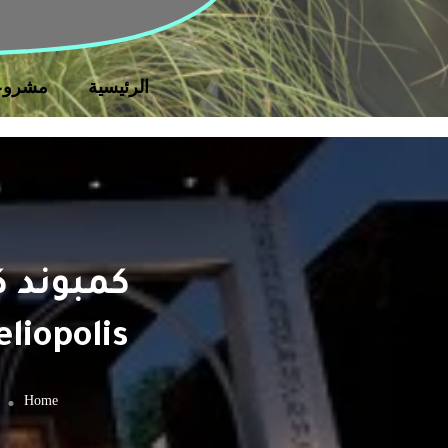
الرئيسية
مشروع
كمبوند ك
liopolis
Home