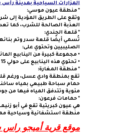
المزارات السياحية بمدينة رأس س
* منطقة عيون موسي:
العذبة الصالحة للشرب، كما تع
* قلعة
الجندي
:
تُسمي أيضًا قلعة سدر وتم بنائها
الصليبيين وتحتوي على:
• مجموعة كبيرة من الينابيع المائ
• تحتوي هذه الينابيع على حولي 15 عين تدفق منها المياه.
* منطقة المغارة:
تقع بمنطقة وادي عسل، ورغم قلة ا
مئوية وتتدفق المياه فيها من جوف
* حمامات فرعون:
منطقة استشفائية وسياحية ممي
موقع قرية أميجو راس 