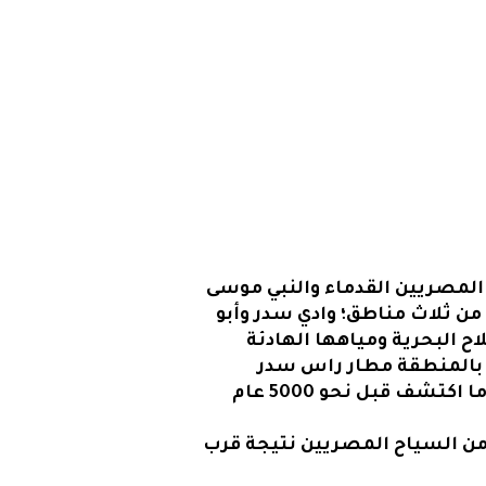
لمصريين القدماء والنبي موسى
 من ثلاث مناطق؛ وادي سدر وأبو
 البحرية ومياهها الهادئة
حمدي ويوجد بالمنطقة مطار راس سدر
الدولي، ويوجد في المنطقة حمامات فرعون وعيون مياه كبريتية ذات طبيعية شفائية منها ما اكتشف قبل نحو 5000 عام
ا من السياح المصريين نتيجة قرب