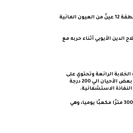
وتقع على الطريق المؤدية إلى شرم الشيخ وهي تستقطب العديد من السائحين وبهذه المنطقة 12 عينً من العيون المائية
 الدين الأيوبي أثناء حربه مع
الخلابة الرائعة وتحتوي على
حمام سباحة طبيعي بمياه ساخنة كما تحتوي على عيون مياه كبريتية بدرجة حرارة تصل في بعض الأحيان الي 200 درجة
النفاذة الاستشفائية.
هي عيون كبريتية تقع في أبو زنيمه برأس سدر وتتكون من 15 عين تتدفق فيها المياه بقوة 3000 مترًا مكعبًا يوميا، وهي