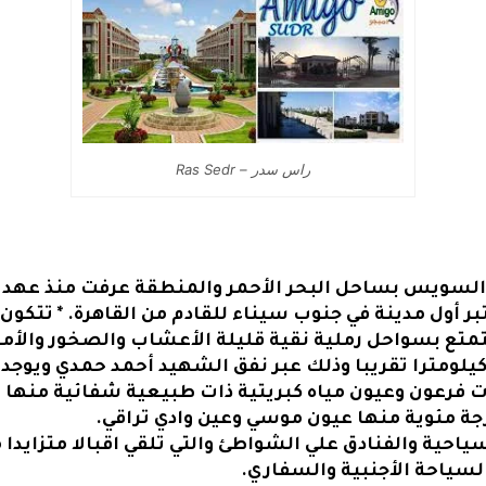
راس سدر – Ras Sedr
السويس بساحل البحر الأحمر والمنطقة عرفت منذ عهد ا
ر أول مدينة في جنوب سيناء للقادم من القاهرة. * تتكون
ع بسواحل رملية نقية قليلة الأعشاب والصخور والأملاح
تبعد رأس سدر عن القاهرة 200 كيلومترا تقريبا وذلك عبر نفق الشهيد أحمد 
سياحية والفنادق علي الشواطئ والتي تلقي اقبالا متزايد
لسياحة الأجنبية والسفاري.