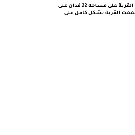
تقع في الكيلو 48 طريق نفق الطور شرم الشيخ الصحراوي وتقع على خليج المطارمة وتمتد القرية على مساحه 22 فدان على
صُممت القرية بشكل كامل على