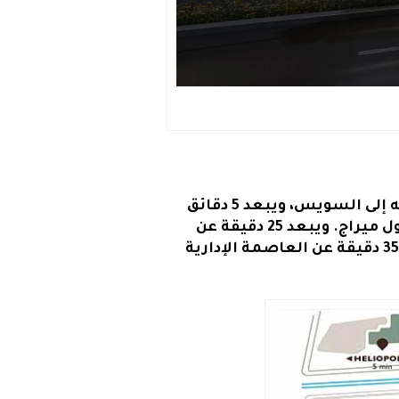
يقع مول ذا هوفت التجمع الخامس على الطريق الدائري مباشرة، وكذلك على الطريق المتجه إلى السويس، ويبعد 5 دقائق
فقط عن شارع التسعين الرئيسي، كما يتواجد بجوار فندق جي دبليو ماريوت وكمبنسكي ومول ميراج. ويبعد 25 دقيقة عن
أهم مناطق القاهرة مثل: مدينة نصر ومصر الجديدة والمعادي ووسط البلد، ويفصله حوالي 35 دقيقة عن العاصمة الإدارية