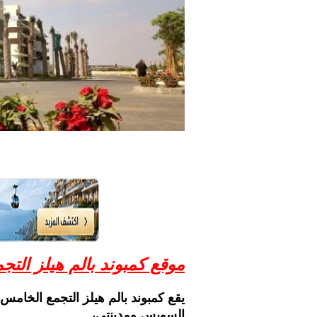
موقع كمبوند بالم هيلز التج
السويس ومدينتي،