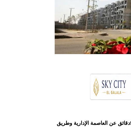
يقع كمبوند بالم هيلز التجمع الخامس على الطريق الدائري ،يبعد15 دقيقة عن الجامعة الأمريكية ،و5دقائق عن العاصمة الإدارية وطريق