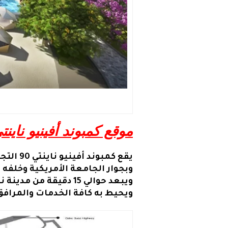
موقع كمبوند أفينيو ناينتي 90 التجمع الخام
يقع كم
وبجوار الجامعة الأمريكية وخلفه يوجد نادي الزهور ومول 90 بوينت 
ويحيط به كافة الخدمات والمرافق ا