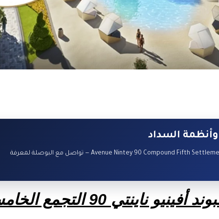
وأنظمة السداد
كمبوند أفينيو ناينتي 90 التجمع الخامس – Avenue Nintey 90 Compound Fifth Settlement — تواصل مع البوصلة لمعرفة
وند
أفينيو ناينتي 90 التجمع الخامس