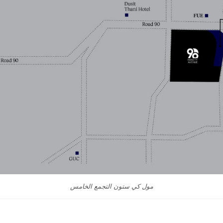
مول كي ستون التجمع الخامس