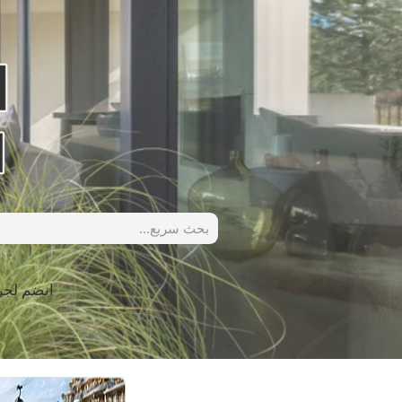
انضم لج