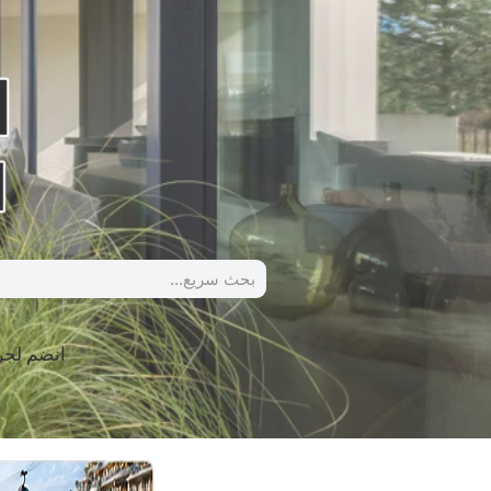
انضم لج