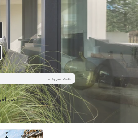
انضم لج