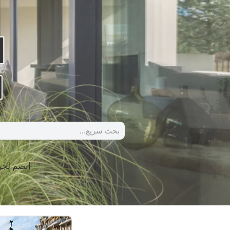
انضم لج