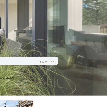
انضم لج