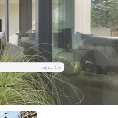
انضم لج