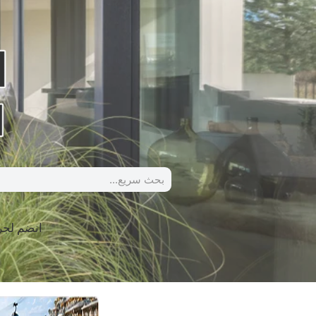
انضم لج