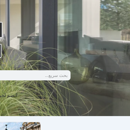
انضم لج