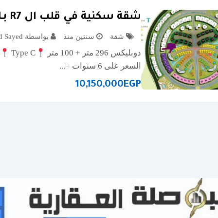
شقة سكنية في قلب ال R7 بـالعاصمة الإدارية
شقة
سنتين منذ
بواسطة Khaled Sayed
دوبليكس 296 متر + 100 متر
Type C
السعر على 6 سنوات =...
10,150,000
EGP