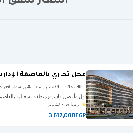
اسعار شقق الع
محل تجاري بالعاصمة الإداري
محلات
سنتين منذ
بواسطة Khaled Sayed
اول وأفضل واسرع منطقة تشغيلية بالعاصمة الاد
مساحة : 42 متر....
3,612,000
EGP