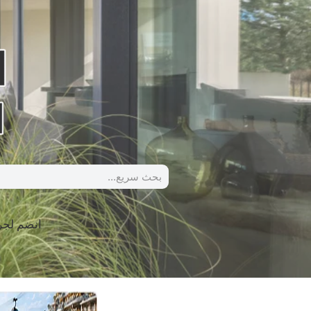
انضم لج