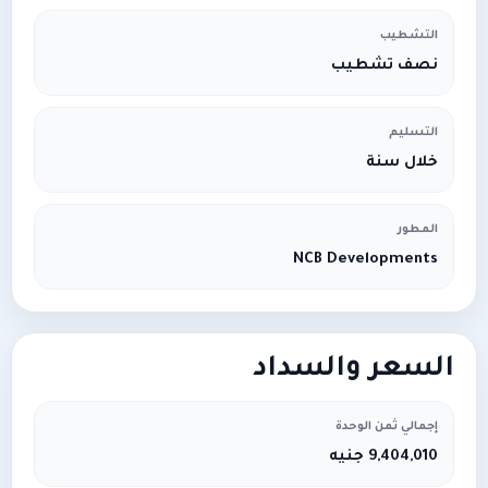
التشطيب
نصف تشطيب
التسليم
خلال سنة
المطور
NCB Developments
السعر والسداد
إجمالي ثمن الوحدة
9,404,010 جنيه